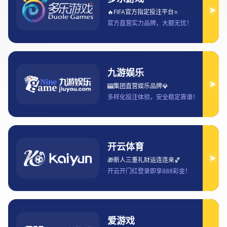
在信息化与数字化迅速发展的时代，足球赛事早已不再只是简
单的观赛娱乐，而是逐渐演变为集数据分析、战术研究与赛事
预测于一体的综合体验。对于广大足球迷而言，如何在海量赛
事信息中快速获取准确数据，并通过系统化分析提升赛事判断
能力，成为关注的重点。球探体育作为专业的体育数据平台，
依托强大的数据采集系统、实时更新机制以及多维度分析模
型，为用户提供全面、及时、精准的赛事信息支持。通过整合
全球各大联赛数据、球队历史表现、球员状态以及实时比赛动
态，球探体育不仅帮助球迷更深入地理解比赛走势，还能为竞
猜爱好者提供可靠的数据参考与分析工具。本文将从实时赛事
数据获取、数据分析模型支持、专业赛事信息整合以及用户体
验与互动服务四个方面，深入探讨球探体育如何助力足球迷掌
握实时赛事数据，并通过精准分析提升竞猜水平，从而在观赛
与预测中获得更高层次的体验与价值。
1、实时赛事数据全面更新
在现代足球赛事环境中，数据的实时性已经成为衡量体育平台
专业程度的重要标准。球探体育通过先进的数据采集技术，能