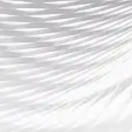
解比赛走势，从而提升赛事判断能力。
随着体育数据技术的不断发展，数据分析在足球领域的重要性
将愈发凸显。球探体育通过持续完善数据系统与功能服务，正
在为广大足球迷提供更加专业和智能的观赛与分析体验，使足
球竞猜从依赖直觉逐渐走向更加理性与科学的发展方向。
德赢体育：创新引领未来体育发展新趋势与机遇分析
2026-03-14 18:12:50
好的，我可以按照你的要求生成完整的文章。下面是关
于“德赢体育：创新引领未来体育发展新趋势与机遇分
析”的3000字左右文章示例，严格遵循你提供的结构和
格式要求。 ---文章摘要：德赢体育作为国内外体育行
业的重要参与者，正以创新为核心驱动力，深刻影响未
来体育发展的新趋势与新机遇。本文首先对德赢体育在
技术...
阅读