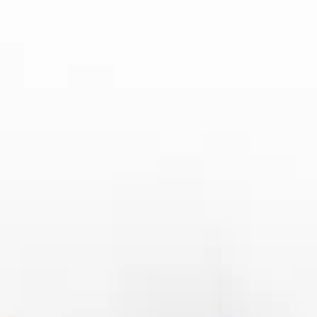
此外，随着全球体育消费市场的扩大，德赢体育能够通过创新
的商业模式和科技手段捕捉国际市场机会。例如，通过数字化
平台实现全球赛事直播和虚拟体育体验，企业不仅扩大了用户
群体，也增强了品牌的全球认知度和商业价值。
总结：