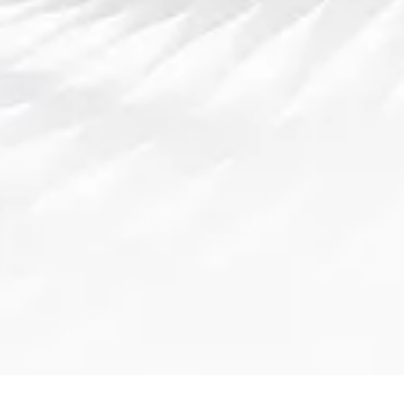
而言，如何在海量赛事信息中快速获取准确数据，并通
过系统化分析提升赛事判断能力，成为关注的重点。球
探体育作为专业的体育数据平台，依托强大的数据采集
系统、实时更...
阅读
订阅邮箱
Enter your e-mail
Subscribe