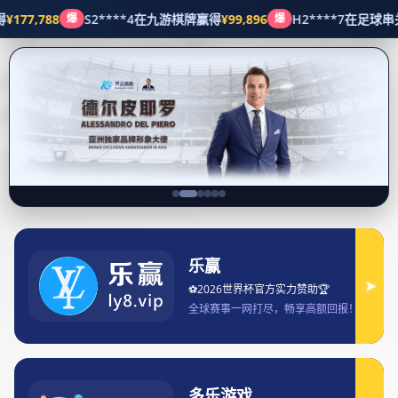
体育资讯
首页
体育资讯
德赢体育：创新引领未来体育发展新趋势与机遇分析
德赢体育：创新引领未来体育发展
新趋势与机遇分析
2026-03-14 18:12:50