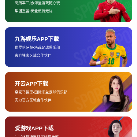
式让体育产业不再局限于单纯的赛事票务和广告收入。
数字化平台的建设是德赢体育商业模式创新的重要手段。线上
赛事、直播互动、会员制服务以及虚拟体育商品销售，使企业
能够实现线上线下融合的运营模式，提升用户粘性和品牌价
值。同时，数字化手段也为数据驱动的精准营销提供了技术基
础。
此外，德赢体育通过与品牌商、教育机构及社交平台的合作，
进一步拓展了商业空间。体育与其他领域的跨界融合不仅提升
了体育产品的附加值，也创造了新的市场需求和盈利机会，为
企业持续增长提供了动力。
3、人才培养与创新文化
德赢体育深知创新离不开人才支撑。公司注重建立高素质、多
元化的体育人才体系，从专业运动员到管理人员，再到科技研
发团队，全面覆盖产业链各环节。通过人才培养计划和内部培
训，德赢体育不断提升员工创新能力和职业素养。
创新文化在德赢体育的发展中占据核心地位。企业鼓励员工提