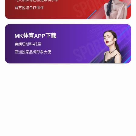
出新想法和尝试新方法，形成开放包容的创新氛围。通过内部
创新大赛、跨部门协作和知识分享，员工能够在实践中探索新
的体育产品和服务模式。
同时，德赢体育积极与高校、科研机构及国际体育组织合作，
引入前沿科技和理念。通过产学研结合，公司不仅提升了技术
研发能力，也为行业输送了大量高质量创新人才，形成了可持
续发展的创新生态系统。
4、国际化战略与全球机遇
德赢体育在国际化战略上持续发力，积极开拓海外市场，通过
赛事合作、品牌推广和战略投资等方式提升全球影响力。国际
化不仅意味着市场拓展，也意味着企业在全球体育产业链中占
据更重要的位置。
在全球体育合作中，德赢体育注重建立长期战略伙伴关系，通
过联合赛事、技术交流和培训计划实现资源共享。这不仅提升
了企业在国际舞台的竞争力，也为全球体育产业的协同发展提
供了示范效应。