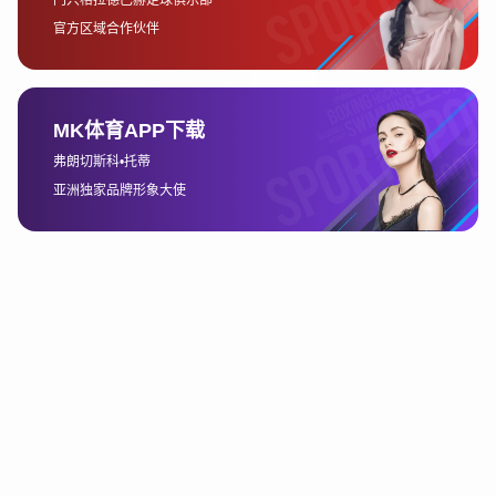
全场观众的热情。
随着比赛持续推进，领先一方希望扩大优势，落后一方则不断
加强进攻力度，这种针锋相对的局面让上半场始终保持极高观
赏性，也让每一个精彩进球都成为比赛走势的重要转折点。
DP游戏
球星实力尽显锋芒
美洲杯汇聚了众多世界级球星，他们在上半场精彩进球中的表
现尤为耀眼。凭借细腻的脚下技术和丰富的大赛经验，他们能
够在关键时刻完成令人惊叹的射门，为球队建立领先优势。
面对多人包夹，一些球员依然能够凭借娴熟盘带连续突破防
守，在狭小空间完成精准射门。这样的个人能力不仅体现了长
期训练积累，更彰显了顶级球员在关键时刻改变比赛局势的能
力。