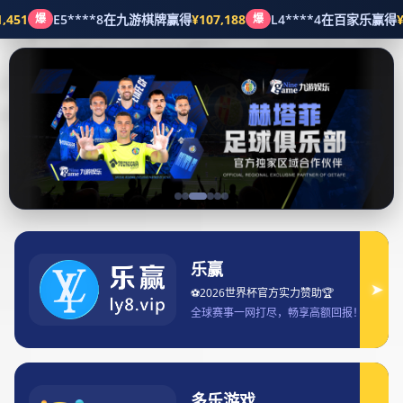
足球赛事
首页
足球赛事
美洲杯上半场精彩进球集锦燃情瞬间全回顾震撼不断激情对决
热血呈现
美洲杯上半场精彩进球集锦燃情瞬
间全回顾震撼不断激情对决热血呈
现
2026-07-06 07:57:10