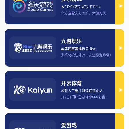
下面是一篇按您要求组织的文章，包含约300字摘要、4个方
面（每个方面3个以上自然段）、HTML标签格式（`
`、`
`），并以两段总结收尾。
:::writing{variant="document"
id="64821"}
文章摘要：美洲杯作为世界足坛最具影
响力的洲际赛事之一，每一场比赛都汇
聚了激情、荣耀与梦想，而上半场的精
彩进球更是比赛中最能点燃观众情绪的
重要时刻。从快速反击到精妙配合，从
远射破门到个人突破，每一个进球都凝