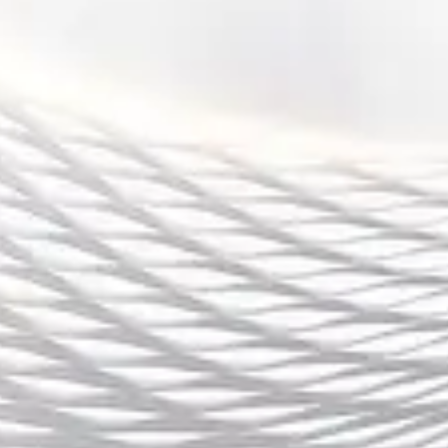
足球是一项团队运动，美洲杯上半场许多精彩进球并非依靠个
人单打独斗，而是通过流畅配合共同完成。从后场组织到前场
终结，每一次成功进攻都凝聚着全队的共同努力。
不少球队通过连续短传不断调动防守阵型，在耐心寻找空当之
后送出关键直塞，前锋顺势插上形成单刀机会，最终冷静推射
破门。整个过程一气呵成，充分体现团队默契的重要价值。
边路突破同样成为制造精彩进球的重要方式。边锋利用速度优
势完成突破后精准传中，中路队友及时包抄完成头球或凌空抽
射，这种经典战术配合屡屡在美洲杯赛场上取得成功，也成为
球迷津津乐道的精彩画面。
定位球战术同样发挥着重要作用。经过精心设计的角球和任意
球配合，不仅打乱防守部署，还能够利用球员跑位制造射门空
间。一些极具创意的战术安排最终转化为精彩进球，充分体现
教练团队的战术智慧。
激情瞬间震撼人心
每一个精彩进球都不仅仅意味着比分变化，更承载着球员和球