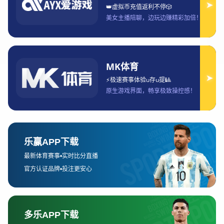
聚着球员的智慧、技术和拼搏精神，也
充分展现了南美足球崇尚进攻、强调创
造力的独特魅力。回顾美洲杯上半场精
彩进球集锦，不仅能够重温那些令人热
血沸腾的经典瞬间，更能够感受到比赛
节奏不断加快、攻防转换迅猛以及球队
战术日趋成熟的发展趋势。每一次射门
成功都意味着一次团队默契的完美体
现，每一次激情庆祝都成为赛场永恒的
记忆。本文将围绕美洲杯上半场精彩进
球集锦，从比赛节奏、球员个人能力、
团队战术配合以及赛事影响力四个方面
展开详细分析，全面回顾那些震撼不