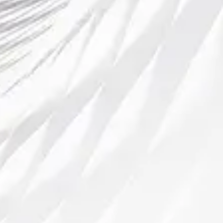
乐形态升级、智能交互
探讨其在新一代线上娱
Subscribe