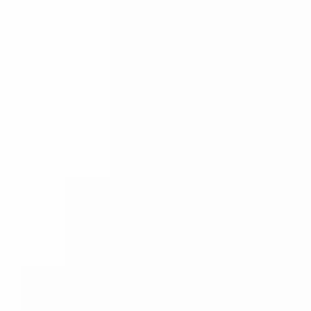
加入。无论是线
的生态网络。
视频内容以及专
内容消费的重要
融合将成为主流
与服务流程，不
。
以及训练强度调
。
以及赛事分享等