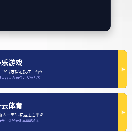
打造全新体育生态服
生态构建、用户
的战略价值与实
，体育服务正在
资源、健身服
时，未来体育生
动下不断演进，
行体育通过构建