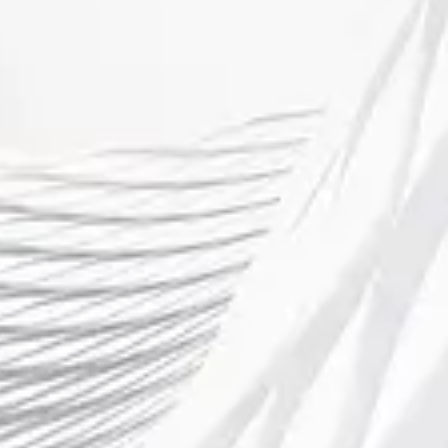
加复杂多变的市
新路
技术驱动下的发展趋势
智能赛事体验升级以及
深度融合的演进逻辑。
探索
ams 线上娱乐应用"]为核