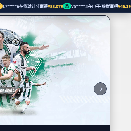
台发展与未来趋势解析
生态服务