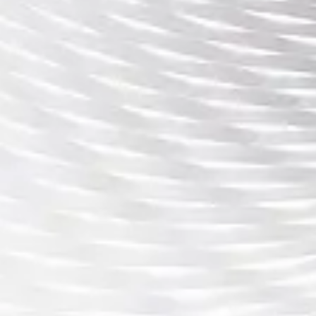
心的
技术
乐产业
Enter your e-mai