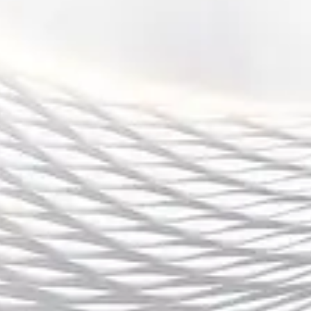
景下，平台需要不断强化自身的开放能力与创新能力，以适应更
动整个体育产业迈向更高质量的发展阶段。
s体育为核心探索体育产业数字化发展新趋势与商业价值创
06-22 07:02:41
围绕以KS体育为核心的数字化转型实践，系统探讨体育产业在新
业模式创新路径。从数字化基础设施建设到数据驱动运营，再到
生态价值重构，全面呈现体育产业与互联网、大数据、人工智能
出，在用户需求日益多元化与消费场景不断细分的背景下，...
阅读
濠天地app为核心打造全新线上娱乐体验与智慧娱乐平台
06-25 06:28:11
以entity["mobile_app","新濠天地app","City of Dre