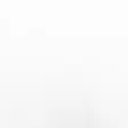
业模式多元创新
扩展的背景下，商业模式创新成为平台可持续发展的关键。天行
赛事版权以及衍生产品开发等多元化路径，实现收入结构的多样
优势在于规模效应与网络效应的叠加。随着用户规模的扩大，平
营销实现更高商业效率，从而形成良性循环的商业生态。
成为商业模式创新的重要方向。天行体育通过与健康、旅游、教
景，使体育不再局限于运动本身，而是延伸至生活方式领域。
更加注重价值共创。平台、用户与合作伙伴之间将形成更加紧密
态的持续扩展与升级，实现多方共赢的发展格局。
tity["company","天行体育","中国体育生态平台"]为核
快速发展与持续演进的重要阶段。在数字化、平台化与智能化的
结构性重塑，其服务模式与商业逻辑也在不断升级。天行体育通
式，为行业提供了具有参考价值的发展路径。
生态平台的发展将更加注重技术融合与生态协同。在用户需求不