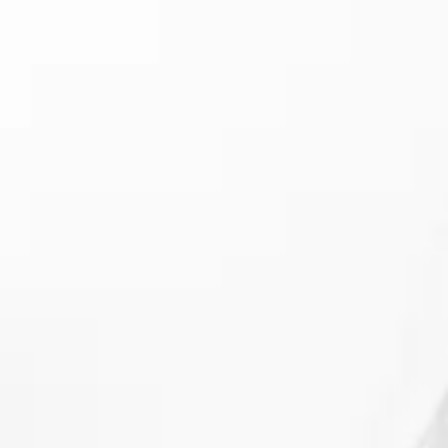
体育通过会员订
化布局。
台可以通过数据
育等行业融合，
的利益共同体，
心构建的体育生态服
共同推动下，体
过整合资源、优
断升级与产业边