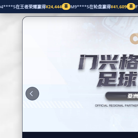
琼海市抓辱之地43号
welldefined@outlook.com
首页
足球赛
以天行