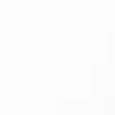
户能够在数字空