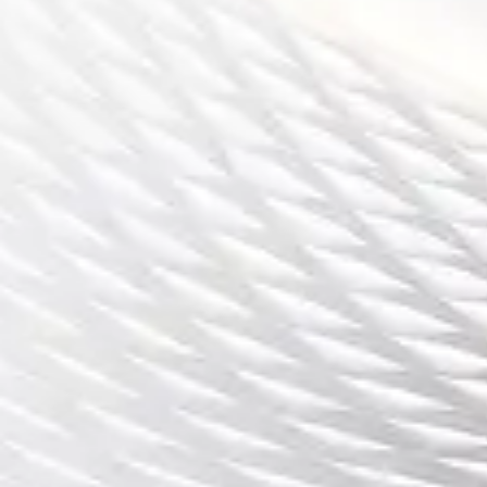
你希望我直接做
33
明白
个小
格式组
的赛事
33
:::w
要平
度解