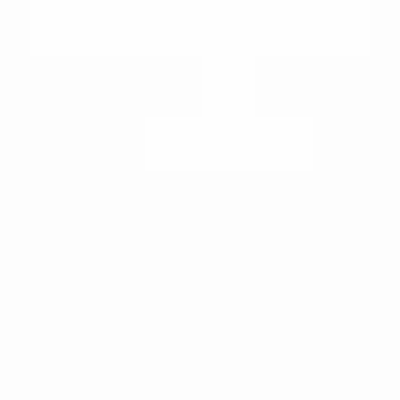
可视化技术，将复杂的数据以图表、热力图等形式呈现，使用户
投注价值。这不仅提升了分析效率，也帮助用户在赛前和赛中做
户体验与决策优化
户体验，通过简洁直观的界面设计，让用户能够轻松访问数据分
统计还是预测模型输出，平台都提供清晰的导航和操作提示，降