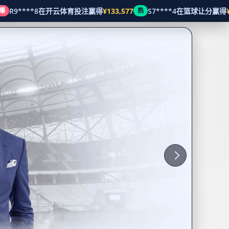
投注与赛前分析
精准投注