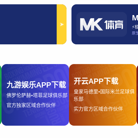
采集体系涵盖了全球各大体育赛事，包括足球、篮球、网球等多
构、第三方数据供应商以及实时比赛监控系统的合作，保证了数
的分析提供了坚实的数据基础。
分析的核心环节。澳客体育对收集到的原始数据进行清洗、分类
模型中高效运用。例如，对球队历史战绩、球员表现、比赛场地
于算法快速识别和计算。
上，澳客体育采用高频刷新机制，确保用户获得最及时的赛事信
病、天气等突发因素，平台都能快速捕捉并整理，以支撑精准的
计模型与预测方法
种统计模型对赛事结果进行预测，其中包括传统的回归分析、贝
法。通过对历史数据的深度挖掘，平台能够发现潜在的胜负模式
提供参考。
依赖于单一指标，而是综合考虑球队战绩、球员状态、战术安排