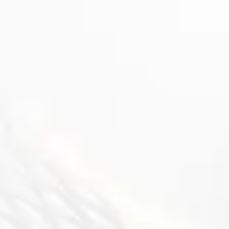
决策优化方面，
险承受能力，平
内容。
此外，澳客体育
数据工具，还能
总结：
综上所述，澳客
验，全面提升了
化工具和可视化
通过对赛事数据
提高投注命中率
析优势，实现科
---
如果你愿意，我
左右。