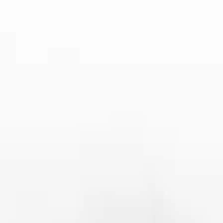
澳客体育提供个性化推荐系统。根据用户的历史投注偏好、关注
台自动筛选高价值信息和策略建议，帮助用户在复杂数据中找到
还提供教育性内容，如数据解读指南、投注策略分析案例等，让
逐步提升自身的赛事分析能力和投资眼光，从而在长期中形成稳
体育通过系统化的数据采集、科学的统计模型、实时的数据分析
赛前分析和精准投注的水平。平台不仅为用户提供可靠的数据参
展示，让复杂的数据变得易于理解和操作。
的深度解析，澳客体育帮助用户发现潜在机会、规避风险，并在
。无论是专业投资者还是普通体育爱好者，都能借助这一平台获
学投注与高效赛前策略制定。
可以帮你**进一步优化自然段长度和字数均衡**，确保整篇文章精