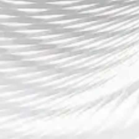
悟空体育引领全民健身新风潮打造智慧赛事与健康生活
融合新生态
2026-05-13 06:25:52
在数字化浪潮与健康中国战略的双重驱动下，体育产业
正迎来前所未有的发展机遇。悟空体育以科技为引擎、
以用户为核心，构建起覆盖全民健身、智慧赛事与健康
生活的多维生态体系，成为推动行业升级的重要力量。
本文围绕“悟空体育引领全民健身新风潮，打造智慧赛事
与健康生活融合新生态”这一主题，从平台技术创新、赛
事体系升...
阅读