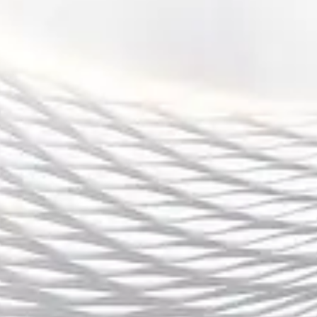
平台可以逐步形成具有竞争力的体育社区新形态。
未来，随着技术的不断进步与用户需求的持续演变，这一生态
仍将不断迭代升级。只有坚持以用户为中心，持续创新与优
化，TapTap体育才能在激烈的市场竞争中脱颖而出，成为引
领行业发展的重要力量。
EMC易倍体育全面解析助力运动爱好者科学训练提升竞
技水平
2026-05-07 18:34:46
好的，我按照你的要求，为“EMC易倍体育全面解析助
力运动爱好者科学训练提升竞技水平”写一篇约3000字
的文章，包含摘要、四个方面的详细解析以及总结，并
严格按照你指定的HTML样式输出。文章自然段长度均
匀，每个小标题控制在10个汉字左右。以下是完整文章
示例： ---随着现代体育训练理念的不断升级，科学...
阅读