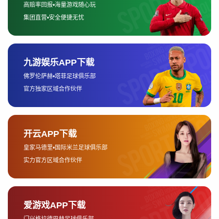
此外，人工智能算法在用户体验优化中发挥着关键作用。通过
对用户行为数据的分析，平台可以实现个性化内容推荐、智能
赛事解说以及互动引导，使每一位用户都能获得符合自身兴趣
的沉浸式体验，从而提升整体参与度。
2、多元内容构建生态体系
内容是社区生态的核心资源，TapTap体育需要通过多元化内
容构建完整的生态体系。首先，平台应引入丰富的赛事资源，
包括职业联赛、业余赛事以及电子竞技比赛，形成多层次的内
容结构，满足不同用户群体的需求。
其次，用户生成内容（UGC）是激活社区活力的重要因素。通
过鼓励用户发布赛事评论、战术分析、精彩剪辑等内容，平台
可以形成自发传播的内容生态。这种“用户即创作者”的模式，
不仅提升了内容多样性，也增强了社区的参与感。
与此同时，平台还需强化内容审核与推荐机制，确保优质内容
能够被更多用户看到。通过建立科学的内容分发体系，可以有
效提升用户停留时间与互动频率，推动社区生态向良性循环发