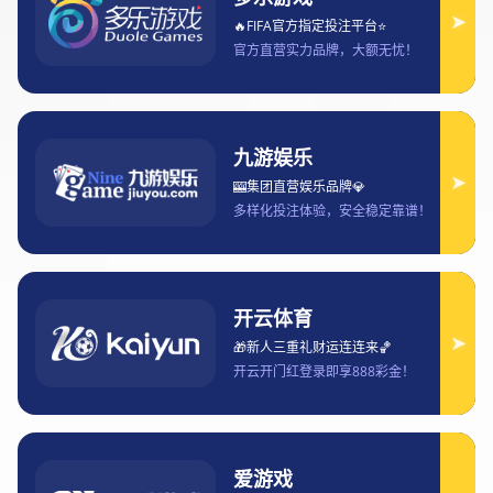
文章摘要的内容：本文围绕以
entity["company","TapTap","游戏社区平台"]体育为核
心载体，探索打造沉浸式互动体验与竞技社区新生态的路径展
开系统性论述。文章首先从技术驱动与体验升级的角度切入，
分析数字化工具如何重塑用户参与方式；随后探讨内容生态构
建，强调多元化赛事、用户生成内容与平台运营机制的融合；
接着聚焦社区互动与社交关系链，论述如何通过机制设计提升
用户黏性与归属感；最后从商业模式与可持续发展层面，解析
平台如何在创新中实现价值闭环。全文通过四大维度的深入剖
析，力求呈现一个集竞技、娱乐、社交与商业于一体的体育社
区新范式，为行业发展提供具有前瞻性的思考与实践参考。
1、技术驱动沉浸体验升级
在数字化时代背景下，技术成为推动体育社区升级的核心动
力。围绕TapTap体育构建沉浸式体验，首先需要依托云计算
与高性能服务器架构，实现赛事数据的实时同步与无延迟呈
现。这种技术基础不仅保障了用户在观看比赛或参与互动时的
流畅性，也为后续功能扩展提供了稳定支撑。
其次，虚拟现实与增强现实技术的引入，使用户能够从“观看