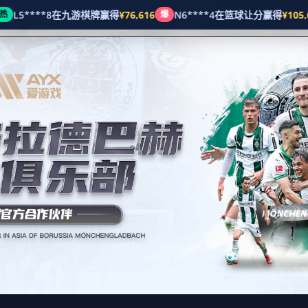
体育资讯
英超焦点战赛前深度赛事分析与胜负前瞻解读
点战赛前深度赛事分析与