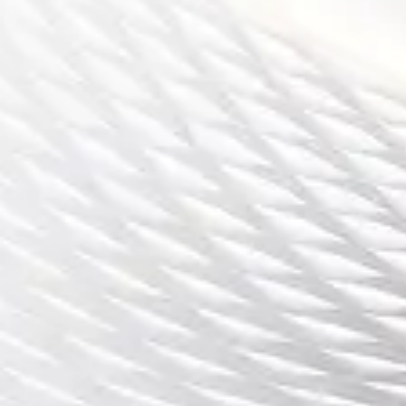
受关注，
马赛
2026-
随着欧洲
Mars
绕ent