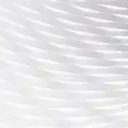
Enter your e-mai
DP电竞🐺【e88.co】™专注于电