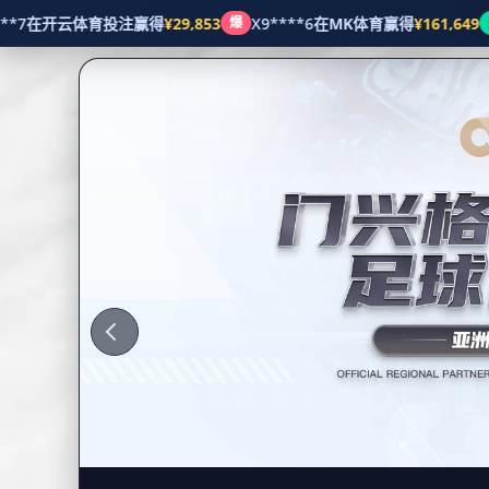
琼海市抓辱之地43号
welldefined@outlook.com
首页
体育资讯
英超焦