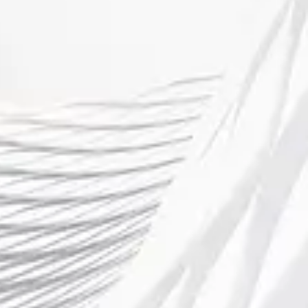
持续升温
"Olympique de
注也在近期持续升温，尤其是围