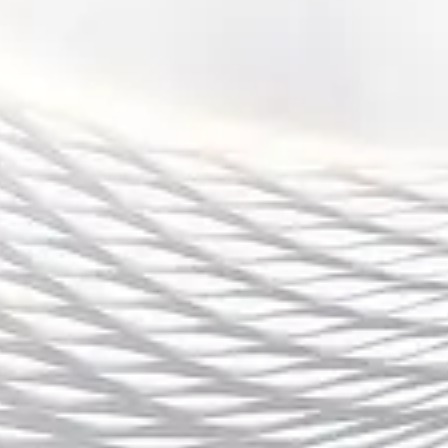
而entity...
阅读
关注英格兰足总杯最新动态球队备战与赛程进展引发关注
07-07 07:56:21
足坛跨联赛关注度不断提升，法国劲旅entity["sports_team",
eille","French football club"]对英格兰国内赛事的关
ity["sports_league","FA Cup...
阅读