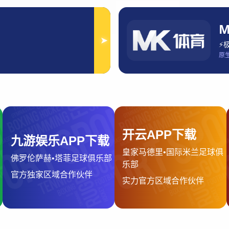
方则更注重控球与节奏掌控，以稳固中后场为基础逐步推进。
4-3-3与3-4-2-1是英超常见的两种对抗体系。前者强调边
密集防守与快速转换。在焦点战中，两种体系的碰撞往往会在中
关系的质量直接影响攻防转换效率。
的细节决定成败。例如边后卫的前插时机、后腰的补位意识以及
影响整体体系的稳定性。一旦某一环节出现断裂，就可能被对手
键球员状态
球员的竞技状态往往是决定比赛天平倾斜的重要因素。锋线核心
定性，以及后防领袖的防守指挥能力，都会直接影响球队整体表
面对高强度防守时的临场处理能力，将决定球队能否在有限机会
野与传球成功率，则是打破密集防守的重要武器，尤其在节奏被
的状态同样不可忽视。在高水平对抗中，一次关键扑救往往可以