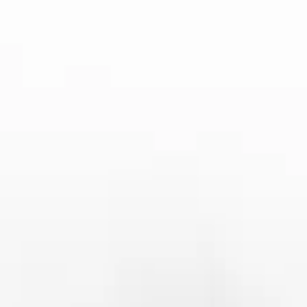
调，都可能成为改变比赛走势的重要因素，甚至直接决定最终胜
焦点战的胜负并非单一因素决定，而是战术体系、球员状态、心
的结果。在高水平对抗中，每一个细节都可能成为改变比赛走势
光一现都可能被无限放大。
赛的分析必须建立在多维度综合判断之上。从战术执行到临场应
有环节共同构成了比赛的完整逻辑链条。只有全面理解这些因素
胜负本质。
西班牙国王杯切尔西参赛阵容完整名单与战术解析展望前
07-06 09:55:06
围绕“切尔西足球俱乐部在假设参与西班牙国王杯背景下的阵容构
位以及赛事前景展望”展开系统分析。作为欧洲足坛极具影响力的
ity["sports_team", "切尔西足球俱乐部", "England"]