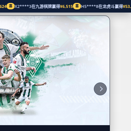
战术对决实力解析全景
胜负前瞻