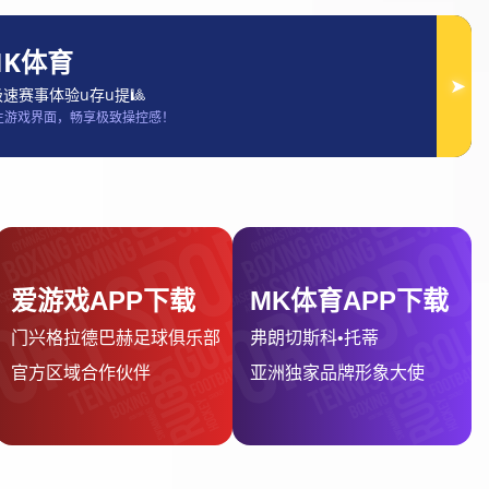
路宽度与前场压迫，
场区域形成关键
前锋回撤参与组
迅速抓住机会形
的射门效率、中
现。
中完成破门。而
压制时更显关
改变比赛走势。