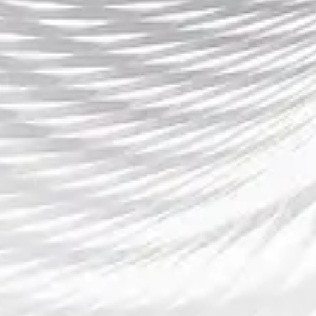
展与国家进步的重要纽带。本文从体育精神的时代内
涵、全民健康生活方式的构建、科技赋能体育发展的路
径以及体育强国与中国梦的深度融合四个方面展开论
述，系统呈现...
阅读
开云体育官网打造专业体育娱乐服务平台引领行业发展
趋势新纪元
2026-07-03 23:41:41
摘要：随着数字体育与线上娱乐产业的深度融合，体育
娱乐平台正在从单一的信息与赛事展示平台，逐步演变
为集内容聚合、互动体验、技术驱动与生态服务于一体
的综合型数字空间。在这一发展浪潮中，
entity["company","开云体育官网","体育娱乐综合
服务平台"]以其多维度布局与系统化创新路径，展现...
阅读