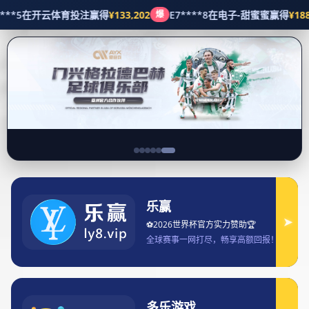
体育资讯
首页
体育资讯
以菠菜平台为中心探讨网络博彩行业现状风险与监管发展趋势
分析
以菠菜平台为中心探讨网络博彩行
业现状风险与监管发展趋势分析
2026-06-26 20:01:23