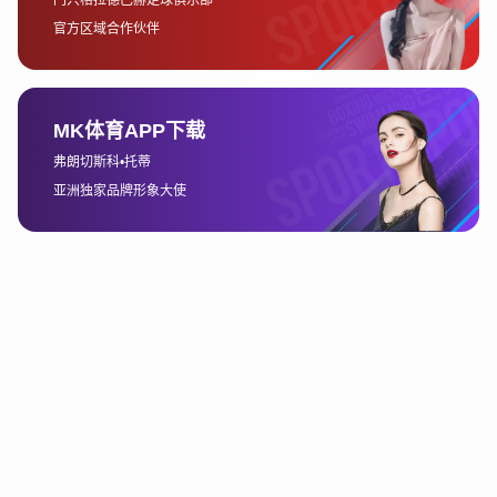
同时，金融监管机构也在加强对支付环节的监控，通过识别异
常交易模式来切断博彩资金链条。这种“金融端治理”方式正在
成为重要的监管工具之一。
此外，一些地区也在探索“有限合法化+严格监管”的模式，通
过牌照制度将部分博彩行为纳入合法框架，以减少地下市场规
模并提升可控性，但该模式在社会接受度上仍存在较大争议。
四、技术演变与未来趋势
随着人工智能与大数据技术的发展，网络博彩平台的运营方式
也在不断升级。一些平台开始利用算法进行用户行为分析，以
提高用户留存率与投注频率，从而增强盈利能力。