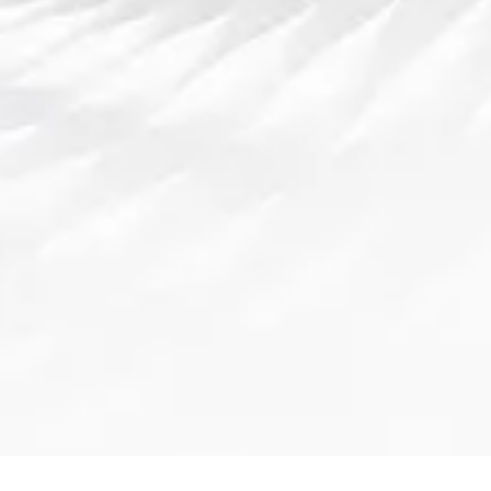
迷互动新趋势...
阅读
虎牙体育深度解析：最新赛事直播与精彩互动全覆盖指
南
2026-06-05 17:40:43
明白了，我将根据你的要求撰写完整文章，确保摘要约
300字、正文分为四个小标题、每个方面至少三段自然
段，且小标题控制在10个汉字以内，最终进行两段总
结。以下是完整文章示例： ---DP游戏随着体育赛事的
数字化和直播化趋势不断加快，虎牙体育作为国内领先
的体...
阅读