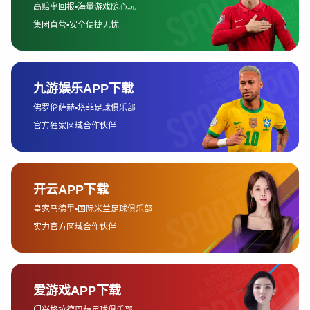
现代在线体育娱乐最显著的特点之一，就是赛事互动性的全面
增强。相比传统观看比赛的单向体验，如今用户能够通过实时
互动功能参与赛事讨论、数据分析以及即时预测，真正实现边
观看边互动的全新体验。
实时比分更新与赛事直播技术的发展，让用户即使身处不同地
点，也能第一时间掌握比赛情况。高清直播画面与多角度赛事
回放功能，不仅提升了观赛质量，也增强了用户对于赛事节奏
的掌控感。
平台还会结合热门赛事推出专题活动，通过数据竞猜、积分互
动以及赛事社区交流等方式，提高用户参与积极性。这样的互
动机制能够有效增强用户之间的交流氛围，让体育娱乐从个人
体验逐渐发展成为群体互动文化。
与此同时，社交化功能的加入也让在线体育娱乐更具趣味性。
用户可以分享自己的赛事观点、交流比赛分析，甚至参与实时
聊天室讨论热点赛事。这种社交互动不仅提高了娱乐体验，也
让体育赛事拥有了更强的情感连接。
移动娱乐便捷体验