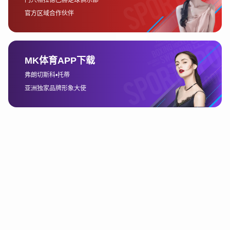
移动互联网的发展彻底改变了人们的娱乐方式，在线体育体验
也因此进入移动化时代。无论是在家中、办公室还是外出途
中，用户都能够通过手机或平板设备快速进入平台，随时了解
赛事信息并参与互动。
移动端应用在界面设计方面更加注重简洁与高效，用户可以快
速浏览赛事分类、查看实时数据以及获取比赛提醒。便捷的操
作方式有效降低了使用门槛，让更多用户能够轻松享受在线体
育娱乐所带来的乐趣。
与此同时，移动平台还支持实时推送功能。当重要赛事开始、
比分变化或者热门活动上线时，系统会及时提醒用户，帮助用
户不错过任何精彩时刻。这种即时性优势极大提升了整体体验
效率。
DP体育
为了满足不同用户需求，现代平台还不断优化移动端性能，包
括提升页面加载速度、减少延迟以及增强数据稳定性等。无论
是在高速网络环境还是普通移动网络下，用户都能够保持流畅