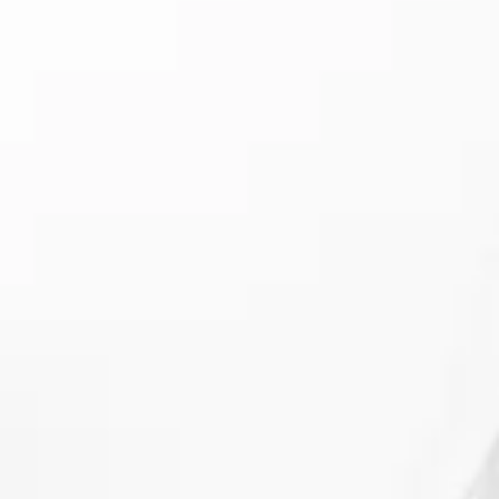
发展方向。数据
的观察视角。
万球迷的心。如何在不
，成为广大球迷最关心
瞬间实时呈现”这一核