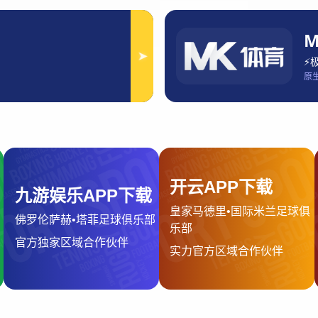
力之间的差距不断被压缩，东西部竞争不再呈现绝对失衡的状态
率和持续的阵容磨合，在排行榜上形成了长期的竞争态势。
阶段性数据，可以发现联盟格局的变化并非一蹴而就，而是伴随
往往由阵容完整、体系成熟的球队占据优势，而中后段随着伤病
一些年轻球队凭借体能和冲击力实现排名跃升。
，强强对话的胜负分布更加分散。NBA官网的交手记录显示，联
胜或连败，这种高度不确定性成为本赛季的一大特征，也反映出现
率差异的缩小同样值得关注。数据显示，多支球队在客场依然能
，这表明联盟整体实力趋于均衡，单一环境因素对比赛结果的影
防数据趋势
看，联盟整体节奏和效率继续维持在高位。NBA官网统计显示，
仍有提升，这反映出三分投射、快速转换和空间型阵容已经成为
揭示了进攻趋势的细化变化。真实命中率、有效命中率等指标表
证进攻质量，合理的投篮分布和球员角色分工成为决定进攻效率