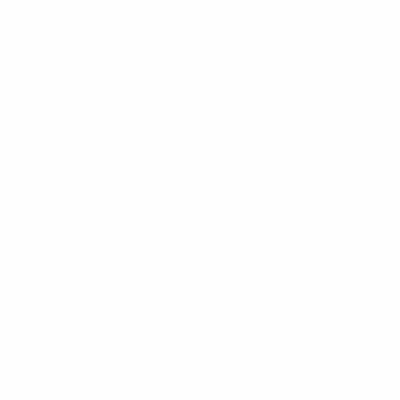
在防守端，数据
通过限制对手失
对性的策略执行
DP体育
值得注意的是，
外线手感波动，
3、战
通过NBA官网
格各异，但在基
战术多样性的提
分析不断调整组
此外，位置模糊
成为常态，这种