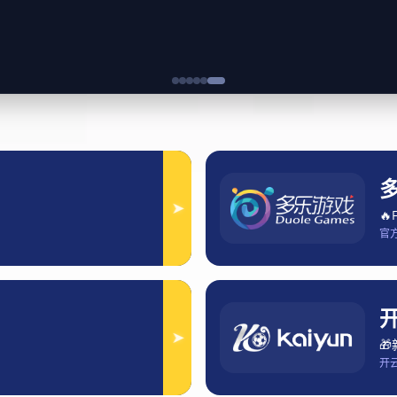
析深度报道与球星表现
04:53
文以NBA官网发布的权威数据为核心依据，立足真实、全面、系
发展走势进行全景式解读与深度分析。文章从联盟整体格局变化
背后的战术逻辑，以及球星个人表现与联盟生态的互动关系四个
相结合的方式，还原一个立体、动态且具有前瞻性的NBA赛季图
、高阶数据以及球星影响力的剖析，本文不仅呈现出赛季表层的
规律与原因，帮助读者理解联盟竞争的真实走向。同时，文章也
，展现现代NBA在数据化、精细化和全球化背景下的发展方向，
度与广度的赛季解读报告。
盟格局演变
布的胜负数据和分区排名来看，联盟整体格局在本赛季呈现出明显