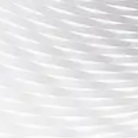
世俱杯焦点
2026-01-23 1
文章摘要的内
强度、战术博
度解析与胜负
力结构、战术与
阅读