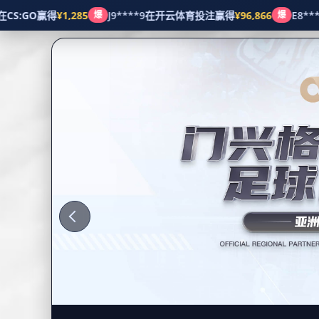
琼海市抓辱之地43号
welldefined@outlook.com
首页
体育资讯
聚焦N