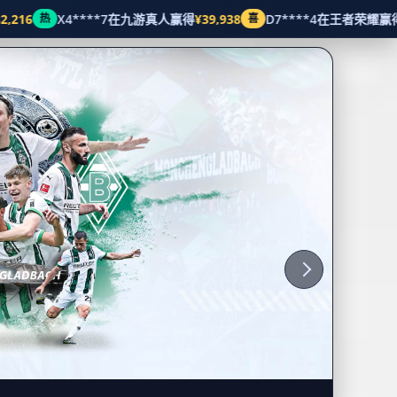
分析深度报道与球星表现
赛季走势