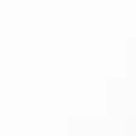
杂程度。官网数
阶指标相结合，为
也是区分超级球
曲线，可以看到
，球队胜率和攻
术进化并行的发
篮球在数据驱动