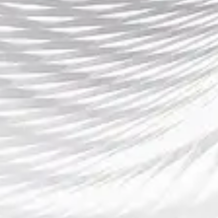
赛事深度解析与胜负走势推荐指南实战投注技巧全面前瞻
5:52:59
容：世俱杯作为全球俱乐部足球最高水平的对抗舞台，汇集了各
弈和胜负不确定性始终是球迷与实战分析者关注的焦点。本文围
走势推荐指南实战投注技巧全面前瞻”这一核心主题，对赛事本
数据分析方法以及实战投...