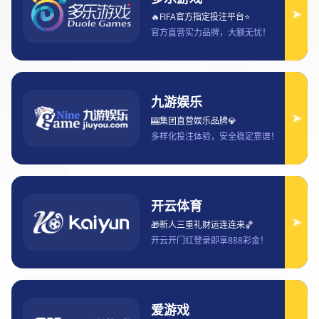
王者荣耀比赛狂欢季限时开启，全英雄皮肤节日专属优惠盛典
如火如荼地展开。这不仅是一场玩家期待已久的游戏盛宴，更
是一场关于热血、荣耀与回忆的狂欢。在这个特殊的活动期
间，玩家们不仅可以体验到巅峰对决的竞技快感，还能通过丰
富多彩的活动获得史无前例的皮肤优惠与节日福利。从赛事的
热度到福利的力度，从社交的互动到文化的传播，本次王者荣
耀狂欢季无疑成为了电竞领域年末最耀眼的焦点。本文将从四
个方面进行深入分析：其一是赛事盛况与全民狂欢的氛围构
建；其二是全英雄皮肤节的优惠亮点与玩家体验；其三是节日
专属活动的多元互动与情感共鸣；其四是品牌文化与电竞生态
的深层影响。通过对这些内容的细致阐述，我们将全面展示这
场盛典如何不仅点燃了无数玩家的激情，也推动了整个电竞文
化的再一次升级与延展。
1、赛事盛况与全民狂欢的氛围构建
王者荣耀比赛狂欢季的开启，标志着一年中最热血的电竞时刻
正式到来。从官方赛事到民间对战，从职业选手的高光操作到
普通玩家的参与热情，整个社区都被点燃。赛事直播间人气爆
棚，解说热情洋溢，弹幕中充满了玩家的欢呼与呐喊。这种全