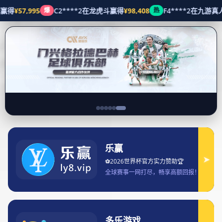
体育资讯
首页
体育资讯
王者荣耀比赛狂欢季限时开启全英雄皮肤节日专属优惠盛典
王者荣耀比赛狂欢季限时开启全英
雄皮肤节日专属优惠盛典
2026-01-19 14:48:49